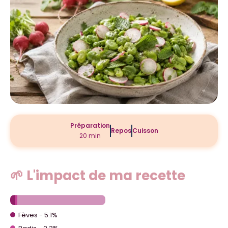
Préparation
Repos
Cuisson
20 min
🌱 L'impact de ma recette
Fèves - 5.1%